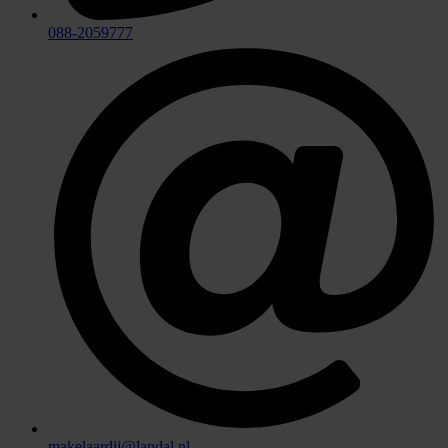
088-2059777
makelaardij@landal.nl