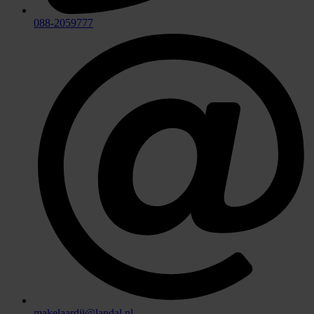
088-2059777
makelaardij@landal.nl