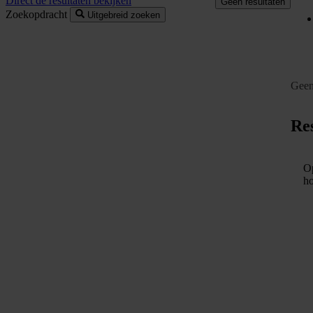
Direct de resultaten bekijken
Geen resultaten
Zoekopdracht
Uitgebreid zoeken
Geen
Res
Op
ho