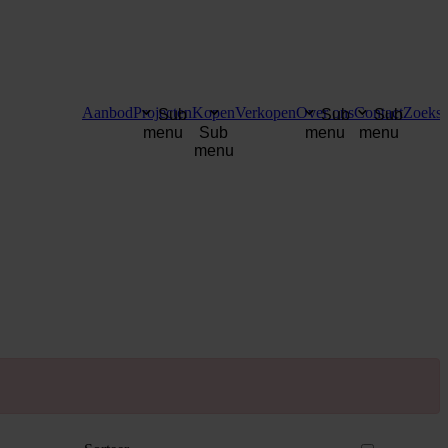
Aanbod
Projecten
Kopen
Verkopen
Over ons
Contact
Zoekse
Sub
Sub
Sub
menu
Sub
menu
menu
menu