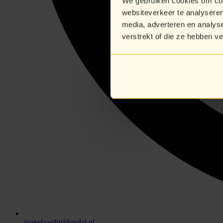
We gebruiken cookies om cont
websiteverkeer te analyseren
media, adverteren en analys
verstrekt of die ze hebben v
makelaardij@landal.nl