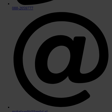
088-2059777
makelaardij@landal.nl