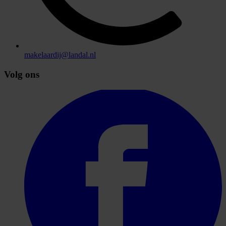
makelaardij@landal.nl
Volg ons