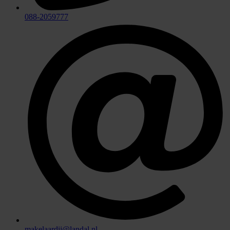
088-2059777
makelaardij@landal.nl