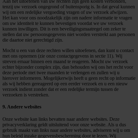
Aan het uitoefenen van uw rechten zijn geen kosten verbonden,
tenzij uw verzoek ongegrond of buitensporig is. In dat geval kunnen
wij om een redelijke vergoeding vragen of uw verzoek afwijzen.
Het kan voor ons noodzakelijk zijn om nadere informatie te vragen
om uw identiteit te kunnen bevestigen voordat we uw verzoek
kunnen inwilligen. Dit is een beveiligingsmaatregel om zeker te
stellen dat uw persoonsgegevens niet worden verstrekt aan personen
die daartoe niet gerechtigd zijn.
Mocht u een van deze rechten willen uitoefenen, dan kunt u contact
met ons opnemen (zie onze contactgegevens in sectie 11). Wij
streven ernaar binnen een maand te reageren. Mocht uw verzoek
echter bijzonder complex zijn, dan behouden wij ons het recht voor
deze periode met twee maanden te verlengen en zullen wij u
hierover informeren. Mogelijkerwijs heeft u geen recht op informatie
als wij hebben gereageerd op een eerder verzoek en u een nieuw
verzoek indient zonder dat er een redelijke termijn tussen de
verzoeken is verstreken.
9. Andere websites
Onze website kan links bevatten naar andere websites. Deze
privacyverklaring geldt uitsluitend voor onze website. Als u dus
gebruik maakt van links naar andere websites, adviseren wij u om
hun beleid inzake gegevensbescherming door te lezen. Wij