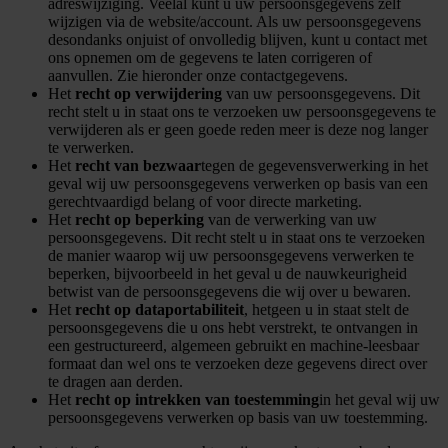
adreswijziging. Veelal kunt u uw persoonsgegevens zelf
wijzigen via de website/account. Als uw persoonsgegevens
desondanks onjuist of onvolledig blijven, kunt u contact met
ons opnemen om de gegevens te laten corrigeren of
aanvullen. Zie hieronder onze contactgegevens.
Het
recht op verwijdering
van uw persoonsgegevens. Dit
recht stelt u in staat ons te verzoeken uw persoonsgegevens te
verwijderen als er geen goede reden meer is deze nog langer
te verwerken.
Het
recht van bezwaar
tegen de gegevensverwerking in het
geval wij uw persoonsgegevens verwerken op basis van een
gerechtvaardigd belang of voor directe marketing.
Het
recht op beperking
van de verwerking van uw
persoonsgegevens. Dit recht stelt u in staat ons te verzoeken
de manier waarop wij uw persoonsgegevens verwerken te
beperken, bijvoorbeeld in het geval u de nauwkeurigheid
betwist van de persoonsgegevens die wij over u bewaren.
Het
recht op dataportabiliteit
, hetgeen u in staat stelt de
persoonsgegevens die u ons hebt verstrekt, te ontvangen in
een gestructureerd, algemeen gebruikt en machine-leesbaar
formaat dan wel ons te verzoeken deze gegevens direct over
te dragen aan derden.
Het
recht op intrekken van toestemming
in het geval wij uw
persoonsgegevens verwerken op basis van uw toestemming.