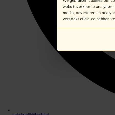
We gebruiken cookies om cont
websiteverkeer te analyseren
media, adverteren en analys
verstrekt of die ze hebben v
makelaardij@landal.nl