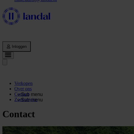
Inloggen
Verkopen
Over ons
Contact
Sub menu
Zoekservice
Sub menu
Contact