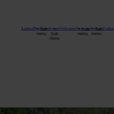
Aanbod
Projecten
Kopen
Verkopen
Over ons
Contact
Zoekse
Sub
Sub
Sub
menu
Sub
menu
menu
menu