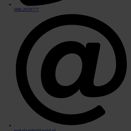
088-2059777
makelaardij@landal.nl