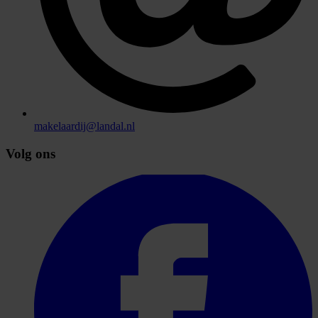
makelaardij@landal.nl
Volg ons