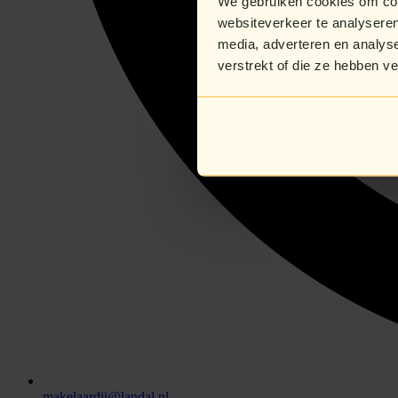
We gebruiken cookies om cont
websiteverkeer te analyseren
media, adverteren en analys
verstrekt of die ze hebben v
makelaardij@landal.nl