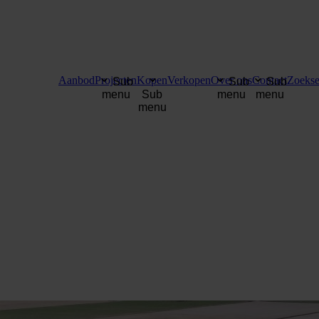
Aanbod
Projecten
Kopen
Verkopen
Over ons
Contact
Zoekse
Sub
Sub
Sub
menu
Sub
menu
menu
menu