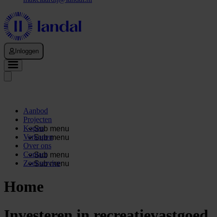
Inloggen
Aanbod
Projecten
Kopen
Sub menu
Verkopen
Sub menu
Over ons
Contact
Sub menu
Zoekservice
Sub menu
Home
Investeren in recreatievastgoed