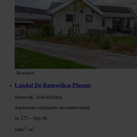
Bewaren
Landal De Reeuwijkse Plassen
Reeuwijk, Zuid-Holland
4-persoons vrijstaande recreatiewoning
nr. 275 – type 4L
2
2
64m
/ m