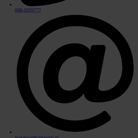
088-2059777
makelaardij@landal.nl