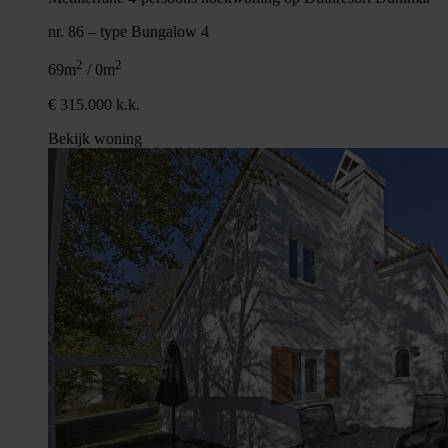
nr. 86 – type Bungalow 4
2
2
69m
/ 0m
€ 315.000 k.k.
Bekijk woning