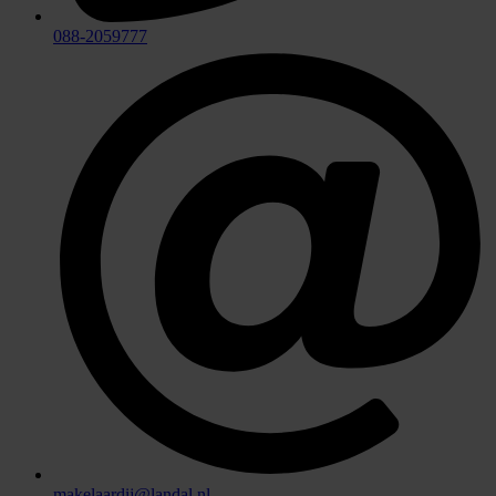
088-2059777
makelaardij@landal.nl