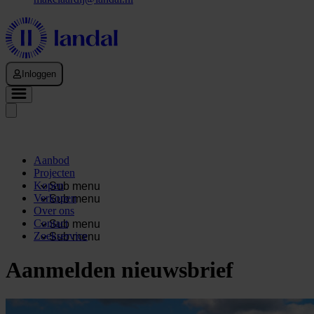
Inloggen
Aanbod
Projecten
Kopen
Sub menu
Verkopen
Sub menu
Over ons
Contact
Sub menu
Zoekservice
Sub menu
Aanmelden nieuwsbrief