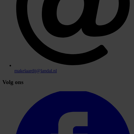
makelaardij@landal.nl
Volg ons