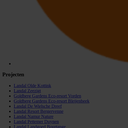
Projecten
Landal Olde Kottink
Landal Zeezigt
Goldberg Gardens Eco-resort Vorden
Goldberg Gardens Eco-resort Bleijenbeek
Landal De Wielsche Dreef
Landal Resort Bergervenne
Landal Namur Nature
Landal Pettemer Duynen
Landal Landgoed Bourtange