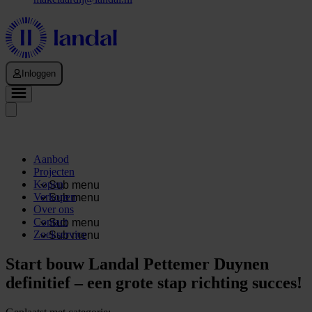
Inloggen
Aanbod
Projecten
Kopen
Sub menu
Verkopen
Sub menu
Over ons
Contact
Sub menu
Zoekservice
Sub menu
Start bouw Landal Pettemer Duynen
definitief – een grote stap richting succes!