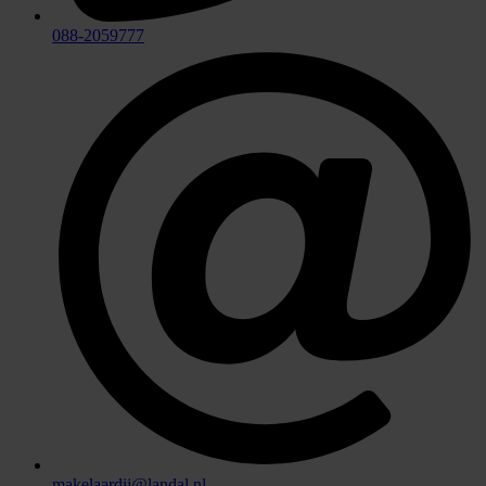
088-2059777
makelaardij@landal.nl