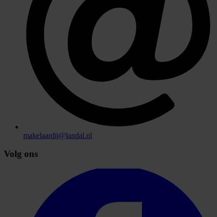
makelaardij@landal.nl
Volg ons