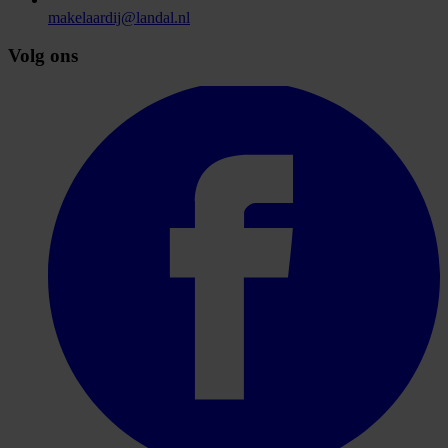
makelaardij@landal.nl
Volg ons