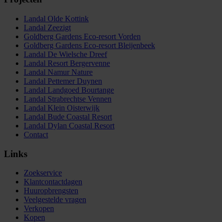
Landal Olde Kottink
Landal Zeezigt
Goldberg Gardens Eco-resort Vorden
Goldberg Gardens Eco-resort Bleijenbeek
Landal De Wielsche Dreef
Landal Resort Bergervenne
Landal Namur Nature
Landal Pettemer Duynen
Landal Landgoed Bourtange
Landal Strabrechtse Vennen
Landal Klein Oisterwijk
Landal Bude Coastal Resort
Landal Dylan Coastal Resort
Contact
Links
Zoekservice
Klantcontactdagen
Huuropbrengsten
Veelgestelde vragen
Verkopen
Kopen