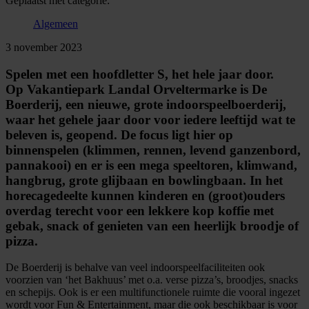
Geplaatst met categorie:
Algemeen
3 november 2023
Spelen met een hoofdletter S, het hele jaar door.
Op Vakantiepark Landal Orveltermarke is De
Boerderij, een nieuwe, grote indoorspeelboerderij,
waar het gehele jaar door voor iedere leeftijd wat te
beleven is, geopend. De focus ligt hier op
binnenspelen (klimmen, rennen, levend ganzenbord,
pannakooi) en er is een mega speeltoren, klimwand,
hangbrug, grote glijbaan en bowlingbaan. In het
horecagedeelte kunnen kinderen en (groot)ouders
overdag terecht voor een lekkere kop koffie met
gebak, snack of genieten van een heerlijk broodje of
pizza.
De Boerderij is behalve van veel indoorspeelfaciliteiten ook
voorzien van ‘het Bakhuus’ met o.a. verse pizza’s, broodjes, snacks
en schepijs. Ook is er een multifunctionele ruimte die vooral ingezet
wordt voor Fun & Entertainment, maar die ook beschikbaar is voor