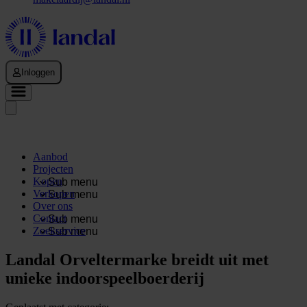
Inloggen
Aanbod
Projecten
Kopen
Sub menu
Verkopen
Sub menu
Over ons
Contact
Sub menu
Zoekservice
Sub menu
Landal Orveltermarke breidt uit met
unieke indoorspeelboerderij