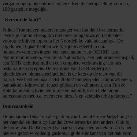
vergaderingen, bijeenkomsten, enz. Een theateropstelling voor ca.
100 gasten is mogelijk.
“Kers op de taart”
Folker Frommeyer, general manager van Landal Orveltermarke:
“We zijn continu bezig om met onze bungalows en faciliteiten
voorop te blijven lopen in het Noordelijke vakantieaanbod. De
afgelopen 10 jaar hebben we fors geïnvesteerd in o.a.
bungalowvernieuwingen, een speelnatuur van OERRR i.s.m.
Natuurmonumenten, een uniek Natuurbad, een natuurbelevingspad,
een MTB technical trail en een complete verbouwing van ons
restaurant en receptie. De realisatie van De Boerderij als
gloednieuwe binnenspeelfaciliteit is de kers op de taart van dit
traject. We hebben maar liefst 400m2 binnenspelen, funbowlbanen,
pannakooi, klimwand, reuzenglijbaan en -klimtoren, een Fun &
Entertainment activiteitenruimte en natuurlijk een hele mooie
horecaoutlet met o.a. ovenverse pizza’s en schepijs erbij gekregen.”
Duurzaamheid
Duurzaamheid staat op alle parken van Landal GreenParks hoog in
het vaandel en dat is op Landal Orveltermarke niet anders. Ook bij
de bouw van De Boerderij is naar veel aspecten gekeken. Zo is het
nieuwe gebouw volledig gasloos, ligt de zuidkant van het dak vom