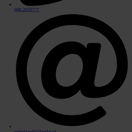
088-2059777
makelaardij@landal.nl