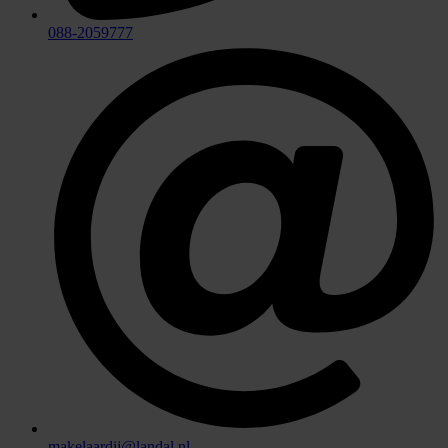
088-2059777
makelaardij@landal.nl