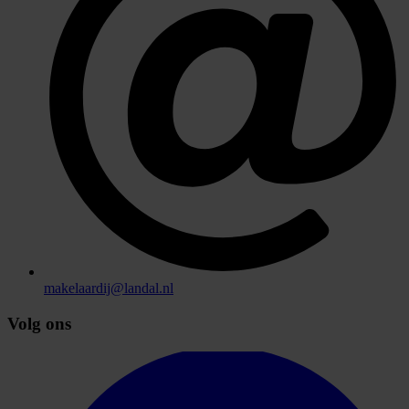
makelaardij@landal.nl
Volg ons