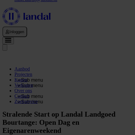
Inloggen
Aanbod
Projecten
Kopen
Sub menu
Verkopen
Sub menu
Over ons
Contact
Sub menu
Zoekservice
Sub menu
Stralende Start op Landal Landgoed
Bourtange: Open Dag en
Eigenarenweekend