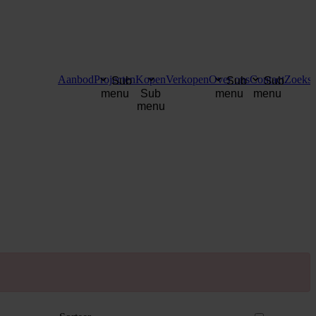
Aanbod
Projecten
Kopen
Verkopen
Over ons
Contact
Zoekse
Sub
Sub
Sub
menu
Sub
menu
menu
menu