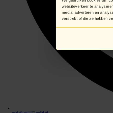
We gebruiken cookies om cont
websiteverkeer te analyseren
media, adverteren en analys
verstrekt of die ze hebben v
makelaardij@landal.nl