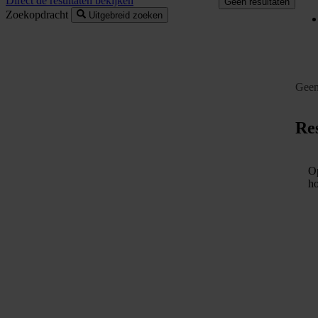
Direct de resultaten bekijken
Geen resultaten
Zoekopdracht
Uitgebreid zoeken
Geen
Res
Op
ho