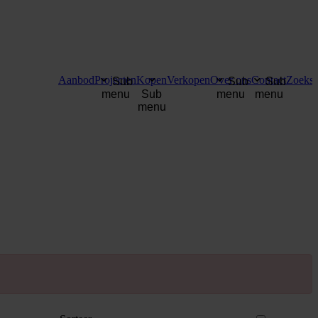
Aanbod
Projecten
Kopen
Verkopen
Over ons
Contact
Zoekse
Sub
Sub
Sub
menu
Sub
menu
menu
menu