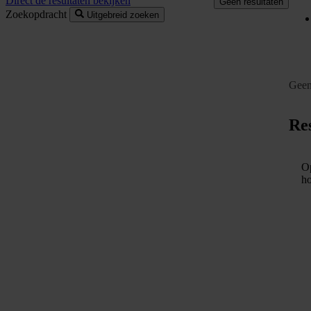
Direct de resultaten bekijken
Geen resultaten
Zoekopdracht
Uitgebreid zoeken
Geen
Res
Op
ho