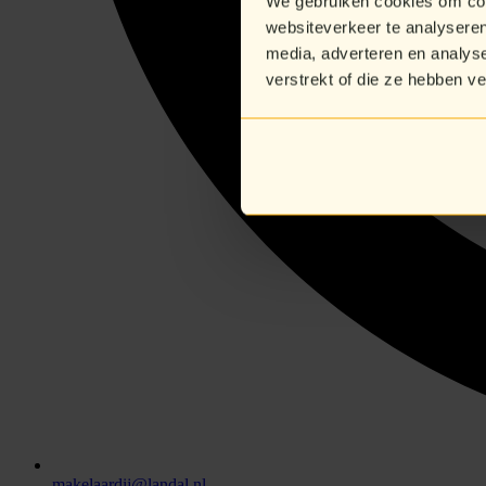
We gebruiken cookies om cont
websiteverkeer te analyseren
media, adverteren en analys
verstrekt of die ze hebben v
makelaardij@landal.nl