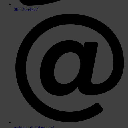
088-2059777
makelaardij@landal.nl