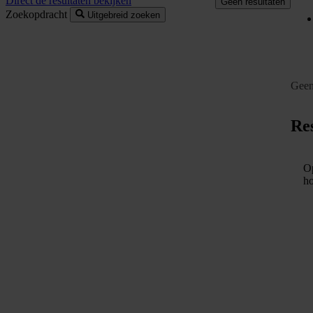
Direct de resultaten bekijken
Geen resultaten
Zoekopdracht
Uitgebreid zoeken
Geen
Res
Op
ho