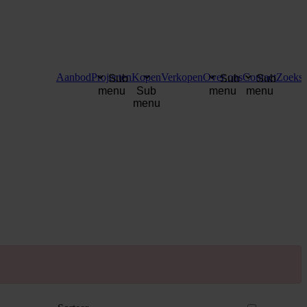
Aanbod
Projecten
Kopen
Verkopen
Over ons
Contact
Zoekse
Sub
Sub
Sub
menu
Sub
menu
menu
menu