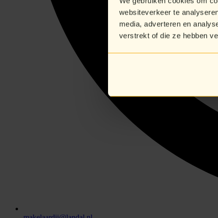
We gebruiken cookies om cont
websiteverkeer te analyseren
media, adverteren en analys
verstrekt of die ze hebben v
makelaardij@landal.nl