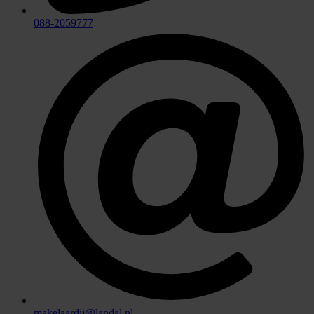
088-2059777
makelaardij@landal.nl