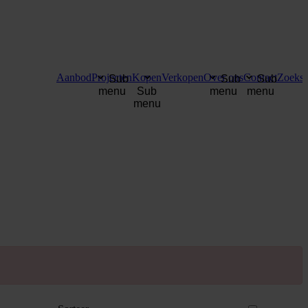
Aanbod
Projecten
Kopen
Verkopen
Over ons
Contact
Zoekse
Sub
Sub
Sub
menu
Sub
menu
menu
menu