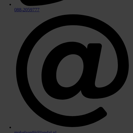
088-2059777
makelaardij@landal.nl