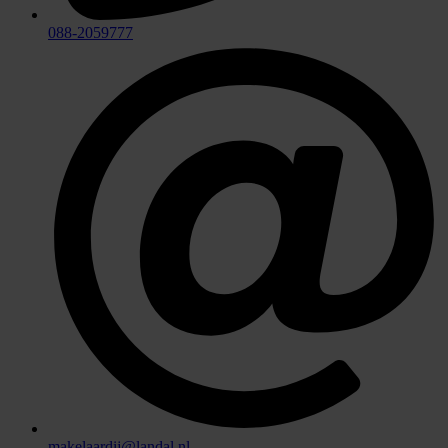
088-2059777
makelaardij@landal.nl