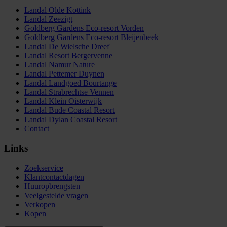
Landal Olde Kottink
Landal Zeezigt
Goldberg Gardens Eco-resort Vorden
Goldberg Gardens Eco-resort Bleijenbeek
Landal De Wielsche Dreef
Landal Resort Bergervenne
Landal Namur Nature
Landal Pettemer Duynen
Landal Landgoed Bourtange
Landal Strabrechtse Vennen
Landal Klein Oisterwijk
Landal Bude Coastal Resort
Landal Dylan Coastal Resort
Contact
Links
Zoekservice
Klantcontactdagen
Huuropbrengsten
Veelgestelde vragen
Verkopen
Kopen