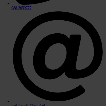
088-2059777
makelaardij@landal.nl