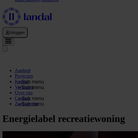
Inloggen
Aanbod
Projecten
Kopen
Sub menu
Verkopen
Sub menu
Over ons
Contact
Sub menu
Zoekservice
Sub menu
Energielabel recreatiewoning