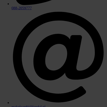
088-2059777
makelaardij@landal.nl