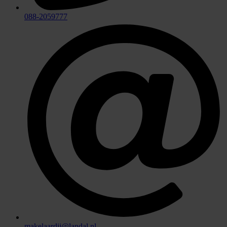
088-2059777
makelaardij@landal.nl