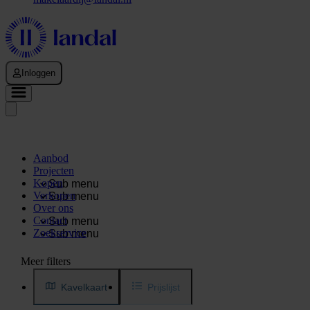
Inloggen
Aanbod
Projecten
Kopen
Sub menu
Verkopen
Sub menu
Over ons
Contact
Sub menu
Zoekservice
Sub menu
Meer filters
Kavelkaart
Prijslijst