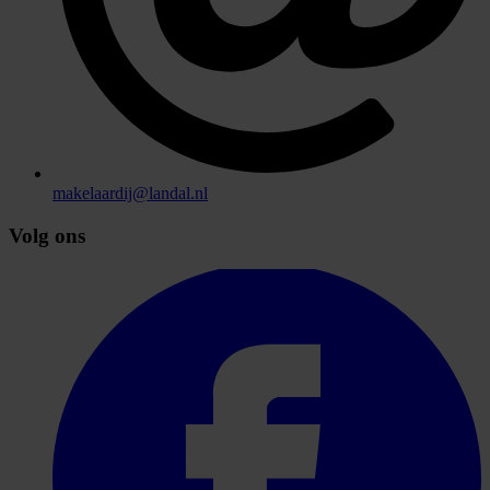
makelaardij@landal.nl
Volg ons