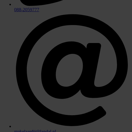
088-2059777
makelaardij@landal.nl