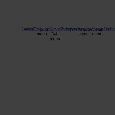
Aanbod
Projecten
Kopen
Verkopen
Over ons
Contact
Zoekse
Sub
Sub
Sub
menu
Sub
menu
menu
menu