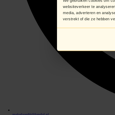
We gebruiken cookies om cont
websiteverkeer te analyseren
media, adverteren en analys
verstrekt of die ze hebben v
makelaardij@landal.nl