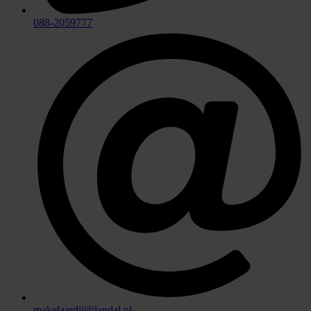
088-2059777
makelaardij@landal.nl