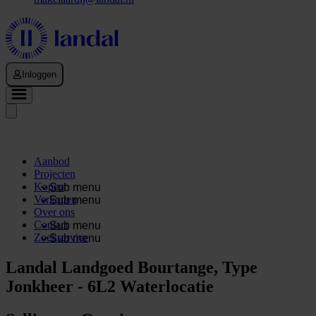
Inloggen
Aanbod
Projecten
Kopen
Sub menu
Verkopen
Sub menu
Over ons
Contact
Sub menu
Zoekservice
Sub menu
Landal Landgoed Bourtange, Type
Jonkheer - 6L2 Waterlocatie