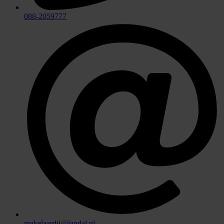
088-2059777
makelaardij@landal.nl