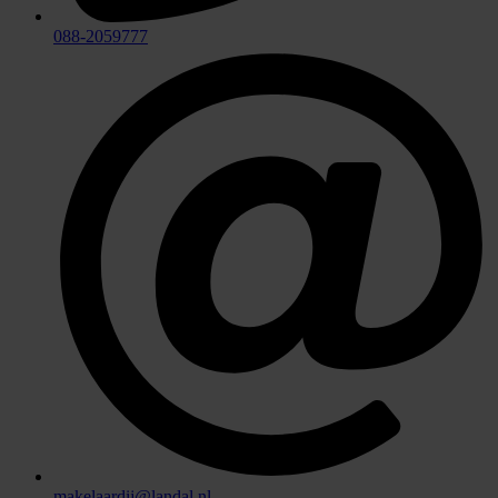
088-2059777
makelaardij@landal.nl