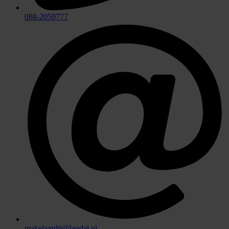
088-2059777
makelaardij@landal.nl