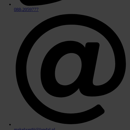
088-2059777
makelaardij@landal.nl