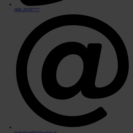
088-2059777
makelaardij@landal.nl