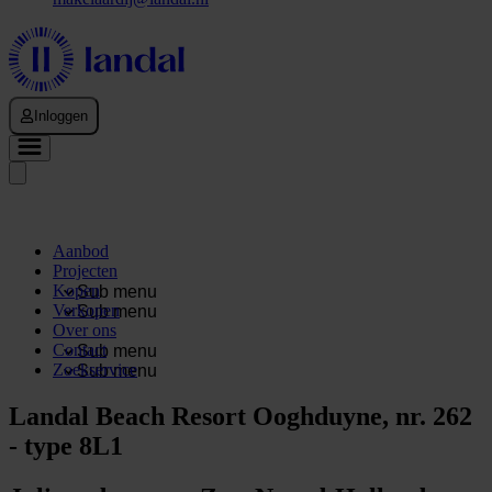
Inloggen
Aanbod
Projecten
Kopen
Sub menu
Verkopen
Sub menu
Over ons
Contact
Sub menu
Zoekservice
Sub menu
Landal Beach Resort Ooghduyne, nr. 262
- type 8L1