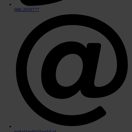
088-2059777
makelaardij@landal.nl