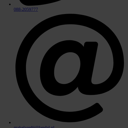
088-2059777
makelaardij@landal.nl