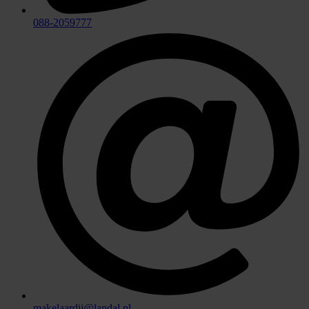
088-2059777
makelaardij@landal.nl