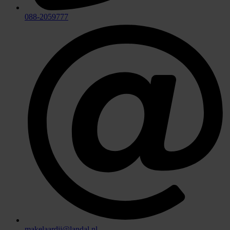
088-2059777
makelaardij@landal.nl