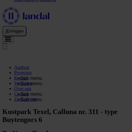
Inloggen
Aanbod
Projecten
Kopen
Sub menu
Verkopen
Sub menu
Over ons
Contact
Sub menu
Zoekservice
Sub menu
Kustpark Texel, Calluna nr. 311 - type
Buytengors 6