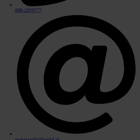
088-2059777
makelaardij@landal.nl