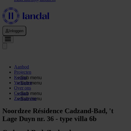
Inloggen
Aanbod
Projecten
Kopen
Sub menu
Verkopen
Sub menu
Over ons
Contact
Sub menu
Zoekservice
Sub menu
Noordzee Résidence Cadzand-Bad, 't
Lage Duyn nr. 36 - type villa 6b