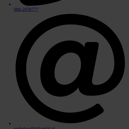
088-2059777
makelaardij@landal.nl