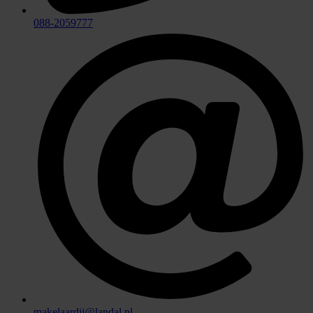
088-2059777
makelaardij@landal.nl