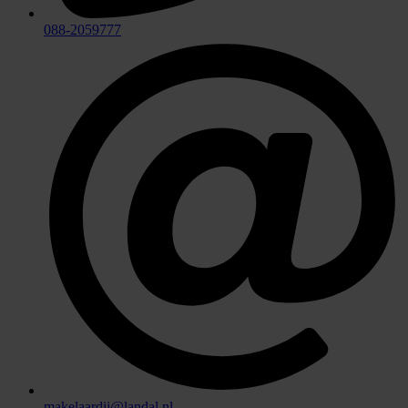
088-2059777
makelaardij@landal.nl