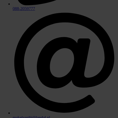
088-2059777
makelaardij@landal.nl