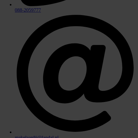
088-2059777
makelaardij@landal.nl