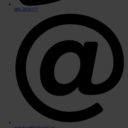
088-2059777
makelaardij@landal.nl