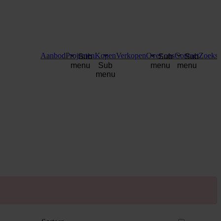
Aanbod
Projecten
Kopen
Verkopen
Over ons
Contact
Zoekse
Sub
Sub
Sub
menu
Sub
menu
menu
menu