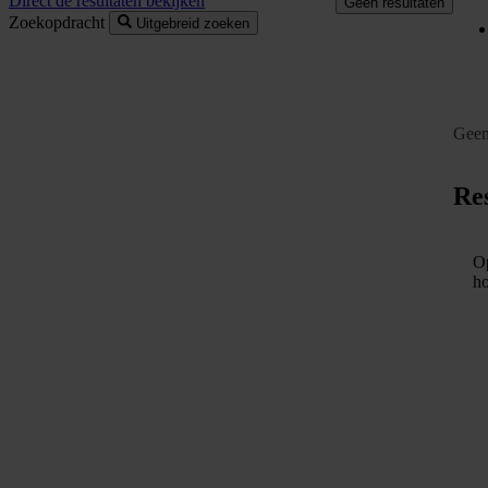
Direct de resultaten bekijken
Geen resultaten
Zoekopdracht
Uitgebreid zoeken
Geen
Res
Op
ho