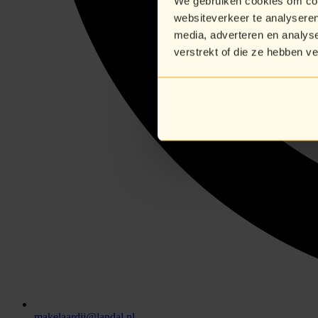
We gebruiken cookies om cont
websiteverkeer te analyseren
media, adverteren en analys
verstrekt of die ze hebben v
makelaardij@landal.nl