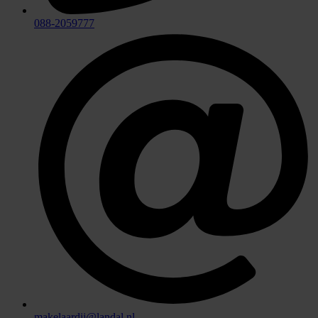
088-2059777
makelaardij@landal.nl