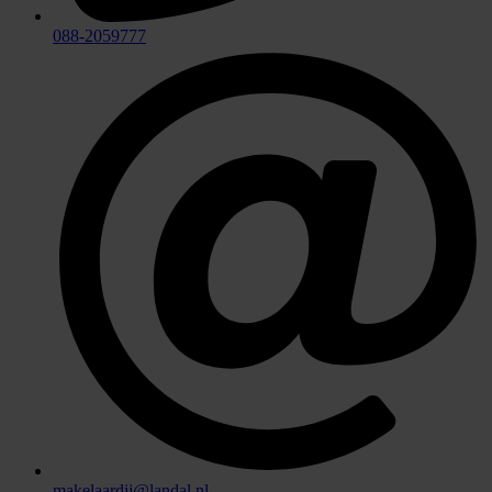
088-2059777
makelaardij@landal.nl