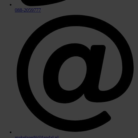
088-2059777
makelaardij@landal.nl