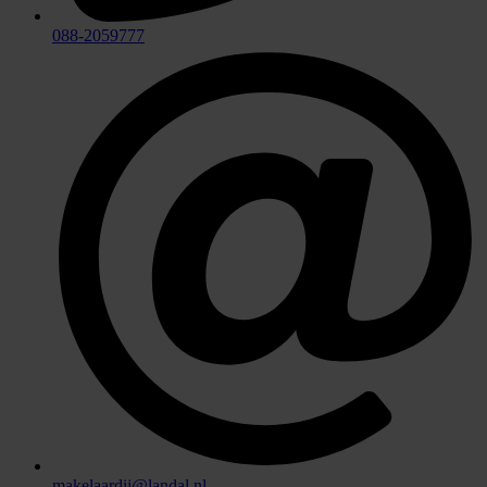
088-2059777
makelaardij@landal.nl