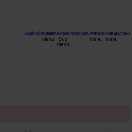
Aanbod
Projecten
Kopen
Verkopen
Over ons
Contact
Zoekse
Sub
Sub
Sub
menu
Sub
menu
menu
menu