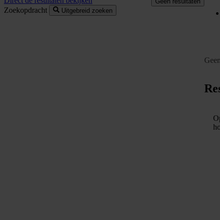
Direct de resultaten bekijken
Geen resultaten
Zoekopdracht
Uitgebreid zoeken
Geen
Res
Op
ho