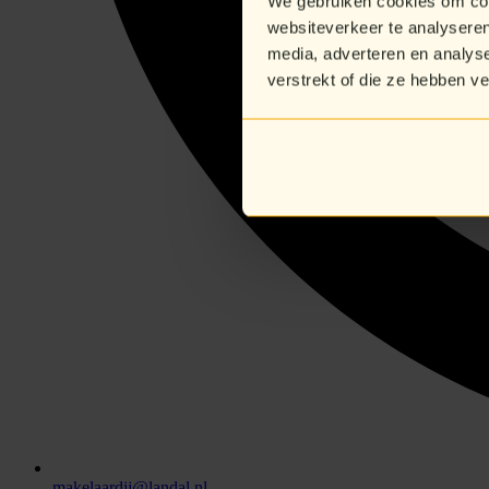
We gebruiken cookies om cont
websiteverkeer te analyseren
media, adverteren en analys
verstrekt of die ze hebben v
makelaardij@landal.nl