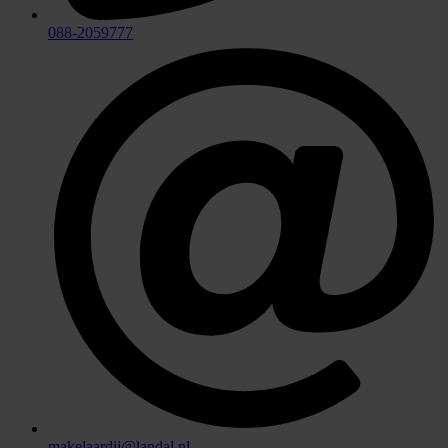
088-2059777
makelaardij@landal.nl