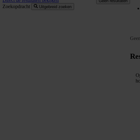
Direct de resultaten bekijken
Geen resultaten
Zoekopdracht
Uitgebreid zoeken
Geen
Res
Op
ho