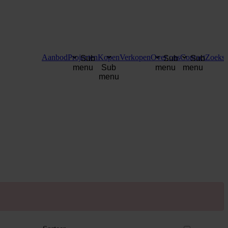
Aanbod
Projecten
Kopen
Verkopen
Over ons
Contact
Zoekse
Sub
Sub
Sub
menu
Sub
menu
menu
menu