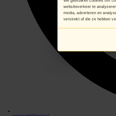
We gebruiken cookies om cont
websiteverkeer te analyseren
media, adverteren en analys
verstrekt of die ze hebben v
makelaardij@landal.nl